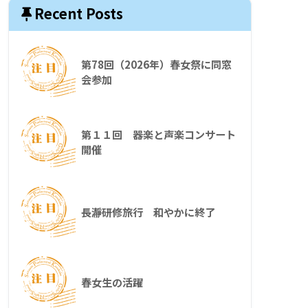
Recent Posts
第78回（2026年）春女祭に同窓
会参加
第１１回 器楽と声楽コンサート
開催
長瀞研修旅行 和やかに終了
春女生の活躍