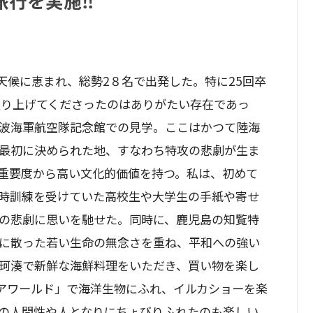
旅行を実施‼
天候に恵まれ、総勢2８名で出発した。特に25回卒
盛り上げてくださったのはありがたい存在であっ
波海軍航空隊記念館での見学。ここはかつて陸海
最初に決められた地、すなわち特攻の悲劇が生ま
重要度から高い文化的価値を持つ。私は、初めて
時訓練を受けていた高校生や大学生の手紙や寄せ
の悲劇に思いを馳せた。同時に、鹿児島の知覧特
に散った若い生命の無念さを重ね、平和への強い
珂湊で新鮮な海鮮料理をいただき、買い物を楽し
アワールド」で海洋生物にふれ、イルカショーを楽
の人間性や人となりにちょびりふれたのも楽しい