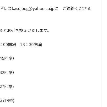
asujoog@yahoo.co.jpに ご連絡くださる
金とお引き換えいたします。
00開場 13：30開演
5回卒）
2回卒）
回卒)
回卒)