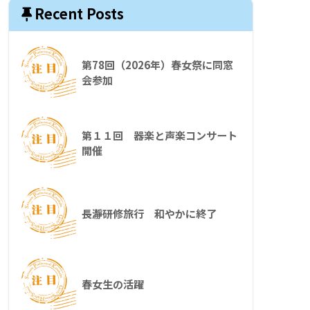
Recent Posts
第78回（2026年）春女祭に同窓
会参加
第１１回 器楽と声楽コンサート
開催
長瀞研修旅行 和やかに終了
春女生の活躍